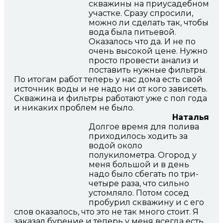
скважины на приусадебном
участке. Сразу спросили,
можно ли сделать так, чтобы
вода была питьевой.
Оказалось что да. И не по
очень высокой цене. Нужно
просто провести анализ и
поставить нужные фильтры.
По итогам работ теперь у нас дома есть свой
источник воды и не надо ни от кого зависеть.
Скважина и фильтры работают уже с пол года
и никаких проблем не было.
Наталья
Долгое время для полива
приходилось ходить за
водой около
полукилометра. Огород у
меня большой и в день
надо было сбегать по три-
четыре раза, что сильно
устомляло. Потом сосед
пробурил скважину и с его
слов оказалось, что это не так много стоит. Я
заказал бурение и теперь у меня всегда есть