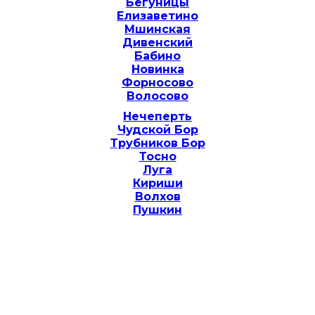
Бегуницы
Елизаветино
Мшинская
Дивенский
Бабино
Новинка
Форносово
Волосово
Нечеперть
Чудской Бор
Трубников Бор
Тосно
Луга
Кириши
Волхов
Пушкин
Мы в цифрах