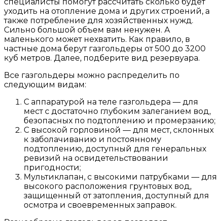
специалисты помогут рассчитать сколько будет
уходить на отопление дома и других строений, а
также потребление для хозяйственных нужд.
Сильно большой объем вам ненужен. А
маленького может нехватить. Как правило, в
частные дома берут газгольдеры от 500 до 3200
куб метров. Далее, подберите вид резервуара.
Все газгольдеры можно распределить по
следующим видам:
С аппаратурой на теле газгольдера — для
мест с достаточно глубоким залеганием вод,
безопасных по подтоплению и промерзанию;
С высокой горловиной — для мест, склонных
к заболачиванию и постоянному
подтоплению, доступный для генеральных
ревизий на освидетельствовании
пригодности;
Мультиклапан, с высокими патрубками — для
высокого расположения грунтовых вод,
защищенный от затопления, доступный для
осмотра и своевременных заправок.