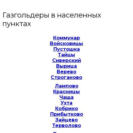
Газгольдеры в населенных
пунктах
Коммунар
Войсковицы
Пустошка
Тайцы
Сиверский
Вырица
Верево
Строганово
Лампово
Красницы
Чаща
Ухта
Кобрино
Прибытково
Зайцево
Терволово