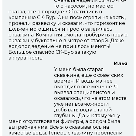
Сначала надеялись, что что-
то с насосом, но мастер
сказал, все в порядке. Обратились в
компанию СК-Бур. Они посмотрели на карты,
провели разведку и сказали, что горизонт не
должен истощиться и просто заилилась
скважина. Компания смогла пробурить новую
скважину буквально в метре от стаорй. Даже
водоподведение не пришлось менять!
Большое спасибо СК-Бур за такую
аккуратность.
Илья
У меня была старая
скважина, еще с советских
времен. И воды из нее
выходило все меньше. Я
вызвал специалистов и
оказалось, что на этом месте
уже нет возможности
добывать воду с такой
глубины. Да и к тому же, у
меня отсутствовали фильтры, а рядом была
выгребная яма. Все это сказывалось на
качестве воды. Теперь скважину перенесли