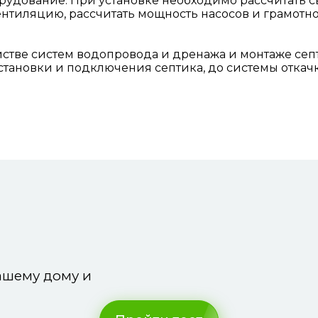
удование. При установке необходимо рассчитать с
ентиляцию, рассчитать мощность насосов и грамотн
стве систем водопровода и дренажа и монтаже се
становки и подключения септика, до системы откач
вашему дому и