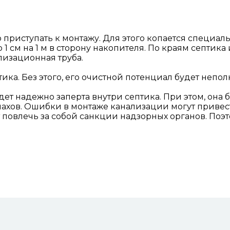
риступать к монтажу. Для этого копается специальн
1 см на 1 м в сторону накопителя. По краям септика 
лизационная труба.
ка. Без этого, его очистной потенциал будет непо
дет надежно заперта внутри септика. При этом, она 
пахов. Ошибки в монтаже канализации могут привес
т повлечь за собой санкции надзорных органов. По