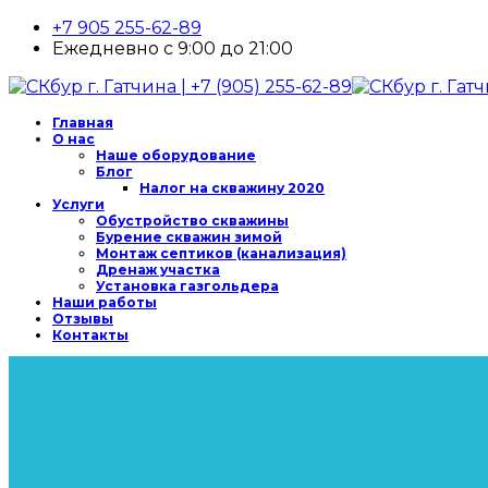
+7 905 255-62-89
Ежедневно с 9:00 до 21:00
Главная
О нас
Наше оборудование
Блог
Налог на скважину 2020
Услуги
Обустройство скважины
Бурение скважин зимой
Монтаж септиков (канализация)
Дренаж участка
Установка газгольдера
Наши работы
Отзывы
Контакты