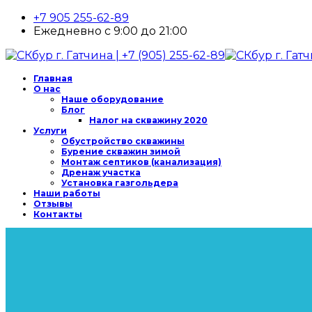
+7 905 255-62-89
Ежедневно с 9:00 до 21:00
Главная
О нас
Наше оборудование
Блог
Налог на скважину 2020
Услуги
Обустройство скважины
Бурение скважин зимой
Монтаж септиков (канализация)
Дренаж участка
Установка газгольдера
Наши работы
Отзывы
Контакты