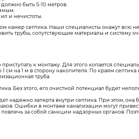
должно быть 5-10 метров.
ямым.
ил и нечистоты.
ом камер септика. Наши специалисты окажут всю н
овить трубы, сопутствующие материалы и систему оч
риступать к монтажу. Для этого копается специальн
1 см на 1 м в сторону накопителя. По краям септика 
лизационная труба.
ка. Без этого, его очистной потенциал будет непо
дет надежно заперта внутри септика. При этом, она 
пахов. Ошибки в монтаже канализации могут привес
т повлечь за собой санкции надзорных органов. По