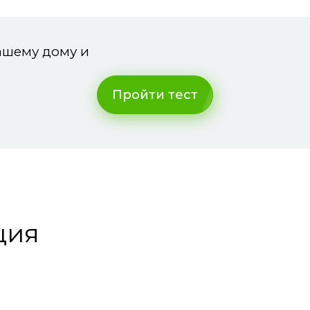
вашему дому и
Пройти тест
ция